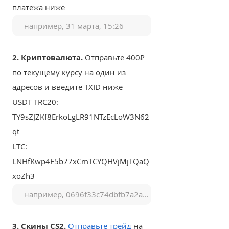
платежа ниже
2. Криптовалюта.
Отправьте 400₽
по текущему курсу на один из
адресов и введите TXID ниже
USDT TRC20:
TY9sZJZKf8ErkoLgLR91NTzEcLoW3N62
qt
LTC:
LNHfKwp4E5b77xCmTCYQHVjMjTQaQ
xoZh3
3. Скины CS2.
Отправьте трейд
на