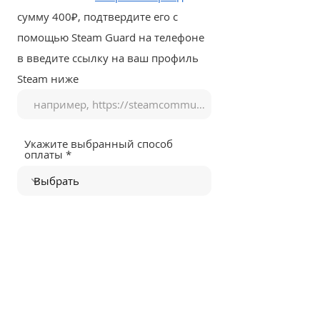
сумму 400₽, подтвердите его с
помощью Steam Guard на телефоне
в введите ссылку на ваш профиль
Steam ниже
Укажите выбранный способ
оплаты
Я успешно произвел платеж
указанным способом и хочу
сбросить привязку моего
ключа
Отправить форму